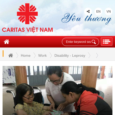
EN
VN
Home
Work
Disability - Leprosy