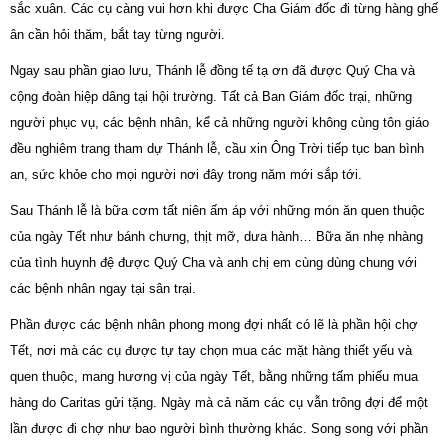
sắc xuân. Các cụ càng vui hơn khi được Cha Giám đốc đi từng hàng ghế
ân cần hỏi thăm, bắt tay từng người.
Ngay sau phần giao lưu, Thánh lễ đồng tế tạ ơn đã được Quý Cha và
cộng đoàn hiệp dâng tại hội trường. Tất cả Ban Giám đốc trại, những
người phục vụ, các bệnh nhân, kể cả những người không cùng tôn giáo
đều nghiêm trang tham dự Thánh lễ, cầu xin Ông Trời tiếp tục ban bình
an, sức khỏe cho mọi người nơi đây trong năm mới sắp tới.
Sau Thánh lễ là bữa cơm tất niên ấm áp với những món ăn quen thuộc
của ngày Tết như bánh chưng, thịt mỡ, dưa hành… Bữa ăn nhẹ nhàng
của tình huynh đệ được Quý Cha và anh chị em cùng dùng chung với
các bệnh nhân ngay tại sân trại.
Phần được các bệnh nhân phong mong đợi nhất có lẽ là phần hội chợ
Tết, nơi mà các cụ được tự tay chọn mua các mặt hàng thiết yếu và
quen thuộc, mang hương vị của ngày Tết, bằng những tấm phiếu mua
hàng do Caritas gửi tặng. Ngày mà cả năm các cụ vẫn trông đợi để một
lần được đi chợ như bao người bình thường khác. Song song với phần