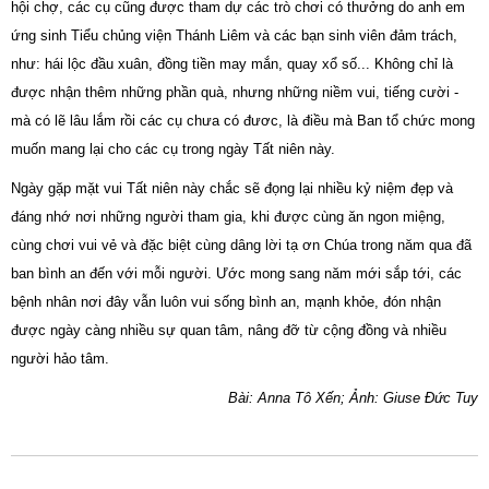
hội chợ, các cụ cũng được tham dự các trò chơi có thưởng do anh em
ứng sinh Tiểu chủng viện Thánh Liêm và các bạn sinh viên đảm trách,
như: hái lộc đầu xuân, đồng tiền may mắn, quay xổ số... Không chỉ là
được nhận thêm những phần quà, nhưng những niềm vui, tiếng cười -
mà có lẽ lâu lắm rồi các cụ chưa có đươc, là điều mà Ban tổ chức mong
muốn mang lại cho các cụ trong ngày Tất niên này.
Ngày gặp mặt vui Tất niên này chắc sẽ đọng lại nhiều kỷ niệm đẹp và
đáng nhớ nơi những người tham gia, khi được cùng ăn ngon miệng,
cùng chơi vui vẻ và đặc biệt cùng dâng lời tạ ơn Chúa trong năm qua đã
ban bình an đến với mỗi người. Ước mong sang năm mới sắp tới, các
bệnh nhân nơi đây vẫn luôn vui sống bình an, mạnh khỏe, đón nhận
được ngày càng nhiều sự quan tâm, nâng đỡ từ cộng đồng và nhiều
người hảo tâm.
Bài: Anna Tô Xến; Ảnh: Giuse Đức Tuy