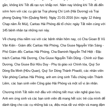
gần, không khí Tết đã rạo rực khắp nơi. Năm nay không khí Tết đã đến
sớm hơn với các cụ già tại Trại phong Chí Linh (Hải Dương) và Trại
phong Quảng Yên (Quảng Ninh). Ngày 21-01-2016 (tức ngày 12 tháng
Chạp năm Ất Mùi), Caritas Hải Phòng đã tổ chức ngày Tất niên cùng với
145 bệnh nhân tại những nơi này.
Về chung chia niềm vui với các bệnh nhân hôm nay, có Cha Gioan B Vũ
Văn Kiện - Giám đốc Caritas Hải Phòng, Cha Giuse Nguyễn Văn Sáng -
Phó Giám đốc Caritas Hải Phòng, Cha Đaminh Nguyễn Thế Hiệt - Đặc
trách Caritas Hải Dương, Cha Giuse Nguyễn Tiến Dũng - Chính xứ Đạo
Dương, Cha Giuse Bùi Hữu Duy - Phụ tá giáo xứ Chính tòa, Quý Sơ
Dòng Đa Minh (Hữu Quan), Quý Sơ Dòng Thánh Phaolô, các nhân viên
Văn phòng Caritas Hải Phòng, anh em ứng sinh Tiểu chủng viện Thánh
Liêm, các bạn sinh viên Công giáo Hải Phòng và một số vị ân nhân.
Chương trình Tất niên mở đầu với những tiết mục văn nghệ giao lưu.
Anh em ứng sinh và các bạn sinh viên đã mang hết sức trẻ của mình để
dành tặng cho các cụ những bài ca, điệu múa rất vui nhộn và mang đậm