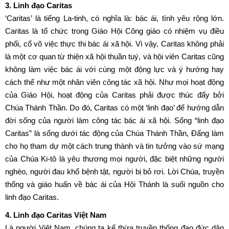
3. Linh đạo Caritas
‘Caritas’ là tiếng La-tinh, có nghĩa là: bác ái, tình yêu rộng lớn.
Caritas là tổ chức trong Giáo Hội Công giáo có nhiệm vụ điều
phối, cổ võ việc thực thi bác ái xã hội. Vì vậy, Caritas không phải
là một cơ quan từ thiện xã hội thuần tuý, và hội viên Caritas cũng
không làm việc bác ái với cùng một động lực và ý hướng hay
cách thế như một nhân viên công tác xã hội. Như mọi hoạt động
của Giáo Hội, hoạt động của Caritas phải được thúc đẩy bởi
Chúa Thánh Thần. Do đó, Caritas có một ‘linh đạo’ để hướng dẫn
đời sống của người làm công tác bác ái xã hội. Sống “linh đạo
Caritas” là sống dưới tác động của Chúa Thánh Thần, Đấng làm
cho họ tham dự một cách trung thành và tin tưởng vào sứ mạng
của Chúa Ki-tô là yêu thương mọi người, đặc biệt những người
nghèo, người đau khổ bệnh tật, người bị bỏ rơi. Lời Chúa, truyền
thống và giáo huấn về bác ái của Hội Thánh là suối nguồn cho
linh đạo Caritas.
4. Linh đạo Caritas Việt Nam
Là người Việt Nam, chúng ta kế thừa truyền thống đạo đức dân