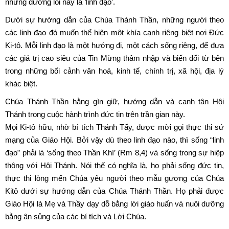
những đường lối này là ‘linh đạo’.
Dưới sự hướng dẫn của Chúa Thánh Thần, những người theo
các linh đạo đó muốn thể hiện một khía cạnh riêng biệt nơi Đức
Ki-tô. Mỗi linh đạo là một hướng đi, một cách sống riêng, để đưa
các giá trị cao siêu của Tin Mừng thâm nhập và biến đổi từ bên
trong những bối cảnh văn hoá, kinh tế, chính trị, xã hội, địa lý
khác biệt.
Chúa Thánh Thần hằng gìn giữ, hướng dẫn và canh tân Hội
Thánh trong cuộc hành trình đức tin trên trần gian này.
Mọi Ki-tô hữu, nhờ bí tích Thánh Tẩy, được mời gọi thực thi sứ
mạng của Giáo Hội. Bởi vậy dù theo linh đạo nào, thì sống “linh
đạo” phải là ‘sống theo Thần Khí’ (Rm 8,4) và sống trong sự hiệp
thông với Hội Thánh. Nói thế có nghĩa là, họ phải sống đức tin,
thực thi lòng mến Chúa yêu người theo mẫu gương của Chúa
Kitô dưới sự hướng dẫn của Chúa Thánh Thần. Họ phải được
Giáo Hội là Mẹ và Thầy dạy dỗ bằng lời giáo huấn và nuôi dưỡng
bằng ân sủng của các bí tích và Lời Chúa.