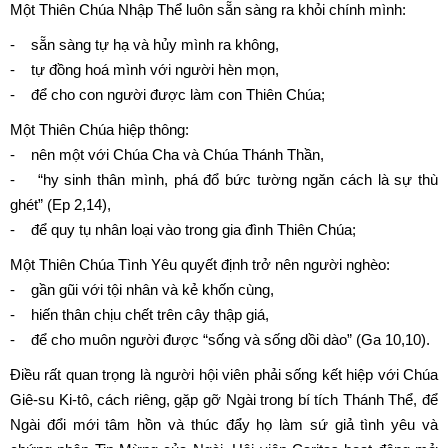
Một Thiên Chúa Nhập Thể luôn sẵn sàng ra khỏi chính mình:
- sẵn sàng tự hạ và hủy mình ra không,
- tự đồng hoá mình với người hèn mọn,
- để cho con người được làm con Thiên Chúa;
Một Thiên Chúa hiệp thông:
- nên một với Chúa Cha và Chúa Thánh Thần,
- “hy sinh thân mình, phá đổ bức tường ngăn cách là sự thù
ghét” (Ep 2,14),
- để quy tụ nhân loại vào trong gia đình Thiên Chúa;
Một Thiên Chúa Tình Yêu quyết định trở nên người nghèo:
- gần gũi với tội nhân và kẻ khốn cùng,
- hiến thân chịu chết trên cây thập giá,
- để cho muôn người được “sống và sống dồi dào” (Ga 10,10).
Điều rất quan trọng là người hội viên phải sống kết hiệp với Chúa
Giê-su Ki-tô, cách riêng, gặp
gỡ
Ngài trong bí tích Thánh Thể, để
Ngài đổi mới tâm hồn và thúc đẩy họ làm sứ giả tình yêu và