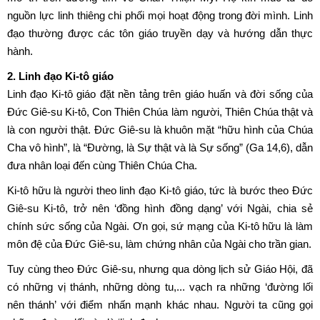
nguồn lực linh thiêng chi phối mọi hoạt động trong đời mình. Linh
đạo thường được các tôn giáo truyền dạy và hướng dẫn thực
hành.
2. Linh đạo Ki-tô giáo
Linh đạo Ki-tô giáo đặt nền tảng trên giáo huấn và đời sống của
Đức Giê-su Ki-tô, Con Thiên Chúa làm người, Thiên Chúa thật và
là con người thật. Đức Giê-su là khuôn mặt “hữu hình của Chúa
Cha vô hình”, là “Đường, là Sự thật và là Sự sống” (Ga 14,6), dẫn
đưa nhân loại đến cùng Thiên Chúa Cha.
Ki-tô hữu là người theo linh đạo Ki-tô giáo, tức là bước theo Đức
Giê-su Ki-tô, trở nên ‘đồng hình đồng dạng’ với Ngài, chia sẻ
chính sức sống của Ngài. Ơn gọi, sứ mạng của Ki-tô hữu là làm
môn đệ của Đức Giê-su, làm chứng nhân của Ngài cho trần gian.
Tuy cùng theo Đức Giê-su, nhưng qua dòng lịch sử Giáo Hội, đã
có những vị thánh, những dòng tu,... vạch ra những ‘đường lối
nên thánh’ với điểm nhấn mạnh khác nhau. Người ta cũng gọi