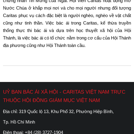
chứng nhân Tin Mừng của Ngài. Hội viên Caritas hoạt động mở
Nước Chúa ở khắp mọi nơi và cho mọi người nhưng đối tượng
Caritas phục vụ cách đặc biệt là người nghèo, nghèo về vật chất
cũng như tinh thần. Việc bác ái trong Caritas, kế thừa truyền
thống thực thi bác ái và dựa trên học thuyết xã hội của Hội
Thánh, là việc bác ái có tổ chức nằm trong cơ cấu của Hội Thánh
địa phương cũng như Hội Thánh toàn cầu.
UỶ BAN BÁC ÁI XÃ HỘI - CARITAS VIỆT NAM TRỰC
THUỘC HỘI ĐỒNG GIÁM MỤC VIỆT NAM
Địa chỉ: 319 Quốc lộ 13, Khu Phố 32, Phường Hiệp Bình,
Tp. Hồ Chí Minh
Điện thoại:
+84 (28) 3727-1904