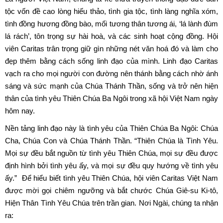
tộc vốn đề cao lòng hiếu thảo, tình gia tộc, tình làng nghĩa xóm,
tình đồng hương đồng bào, mối tương thân tương ái, ‘lá lành đùm
lá rách’, tôn trọng sự hài hoà, và các sinh hoạt cộng đồng. Hội
viên Caritas trân trọng giữ gìn những nét văn hoá đó và làm cho
đẹp thêm bằng cách sống linh đạo của mình. Linh đạo Caritas
vạch ra cho mọi người con đường nên thánh bằng cách nhờ ánh
sáng và sức mạnh của Chúa Thánh Thần, sống và trở nên hiện
thân của tình yêu Thiên Chúa Ba Ngôi trong xã hội Việt Nam ngày
hôm nay.
Nền tảng linh đạo này là tình yêu của Thiên Chúa Ba Ngôi: Chúa
Cha, Chúa Con và Chúa Thánh Thần. “Thiên Chúa là Tình Yêu.
Mọi sự đều bắt nguồn từ tình yêu Thiên Chúa, mọi sự đều được
định hình bởi tình yêu ấy, và mọi sự đều quy hướng về tình yêu
ấy.” Để hiểu biết tình yêu Thiên Chúa, hội viên Caritas Việt Nam
được mời gọi chiêm ngưỡng và bắt chước Chúa Giê-su Ki-tô,
Hiện Thân Tình Yêu Chúa trên trần gian. Nơi Ngài, chúng ta nhận
ra: