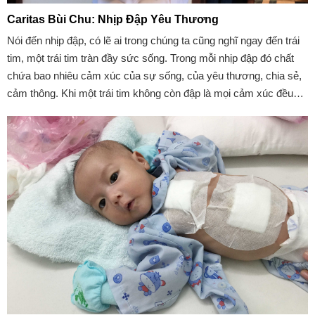
Caritas Bùi Chu: Nhịp Đập Yêu Thương
Nói đến nhịp đập, có lẽ ai trong chúng ta cũng nghĩ ngay đến trái
tim, một trái tim tràn đầy sức sống. Trong mỗi nhịp đập đó chất
chứa bao nhiêu cảm xúc của sự sống, của yêu thương, chia sẻ,
cảm thông. Khi một trái tim không còn đập là mọi cảm xúc đều
ngưng lại, con người trở nên lạnh giá, khô cứng. Vì vậy ai cũng
muốn khi sinh ra, có một trái tim khỏe mạnh để cảm nhận và trao
ban tình yêu cho người khác.