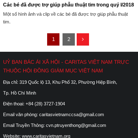
Các bé đã được trợ giúp phẫu thuật tim trong quý I/2018
Một số hình ảnh và clip về các bé đã được trợ giúp phẫu thuật
tim.
1
2
UỶ BAN BÁC ÁI XÃ HỘI - CARITAS VIỆT NAM TRỰC
THUỘC HỘI ĐỒNG GIÁM MỤC VIỆT NAM
Địa chỉ: 319 Quốc lộ 13, Khu Phố 32, Phường Hiệp Bình,
Tp. Hồ Chí Minh
Điện thoại:
+84 (28) 3727-1904
Email văn phòng:
caritasvietnamccsa@gmail.com
Email Truyền Thông:
cvn.ptruyenthong@gmail.com
Website:
www.caritasvietnam.org