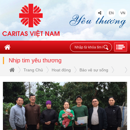
EN
VN
Nhịp tim yêu thương
Trang Chủ
Hoạt động
Bảo vệ sự sống
Nhịp tim yêu thương