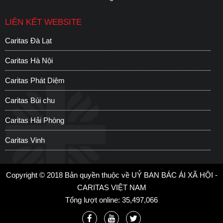
LIÊN KẾT WEBSITE
Caritas Đà Lạt
C
Caritas Hà Nội
C
Caritas Phát Diệm
C
Caritas Bùi chu
H
Caritas Hải Phòng
S
Caritas Vinh
C
Copyright © 2018 Bản quyền thuộc về UỶ BAN BÁC ÁI XÃ HỘI -
CARITAS VIỆT NAM
Tổng lượt online: 35,497,066