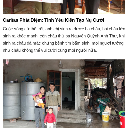
Caritas Phát Diệm: Tình Yêu Kiến Tạo Nụ Cười
Cuộc sống cứ thế trôi, anh chị sinh ra được ba cháu, hai cháu lớn
sinh ra khỏe mạnh, còn cháu thứ ba Nguyễn Quỳnh Anh Thư, khi
sinh ra cháu đã mắc chứng bệnh tim bẩm sinh, mọi người tưởng
như cháu không thể vui cười cùng mọi người nữa.