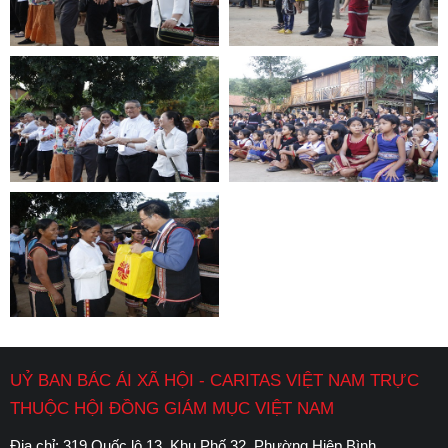
UỶ BAN BÁC ÁI XÃ HỘI - CARITAS VIỆT NAM TRỰC
THUỘC HỘI ĐỒNG GIÁM MỤC VIỆT NAM
Địa chỉ: 319 Quốc lộ 13, Khu Phố 32, Phường Hiệp Bình,