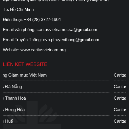
Tp. Hồ Chí Minh
Điện thoại:
+84 (28) 3727-1904
Email văn phòng:
caritasvietnamccsa@gmail.com
Email Truyền Thông:
cvn.ptruyenthong@gmail.com
Website:
www.caritasvietnam.org
LIÊN KẾT WEBSITE
Caritas Đà Lạt
Caritas Hà Nội
Caritas Phát Diệm
Caritas Bùi chu
Caritas Hải Phòng