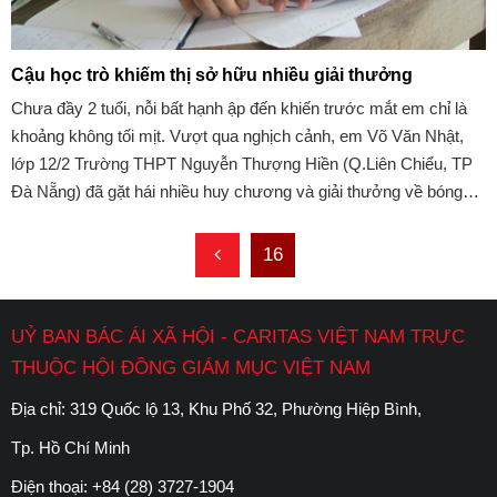
Cậu học trò khiếm thị sở hữu nhiều giải thưởng
Chưa đầy 2 tuổi, nỗi bất hạnh ập đến khiến trước mắt em chỉ là
khoảng không tối mịt. Vượt qua nghịch cảnh, em Võ Văn Nhật,
lớp 12/2 Trường THPT Nguyễn Thượng Hiền (Q.Liên Chiểu, TP
Đà Nẵng) đã gặt hái nhiều huy chương và giải thưởng về bóng
đá, cờ vua và đánh đàn organ.
16
UỶ BAN BÁC ÁI XÃ HỘI - CARITAS VIỆT NAM TRỰC
THUỘC HỘI ĐỒNG GIÁM MỤC VIỆT NAM
Địa chỉ: 319 Quốc lộ 13, Khu Phố 32, Phường Hiệp Bình,
Tp. Hồ Chí Minh
Điện thoại:
+84 (28) 3727-1904