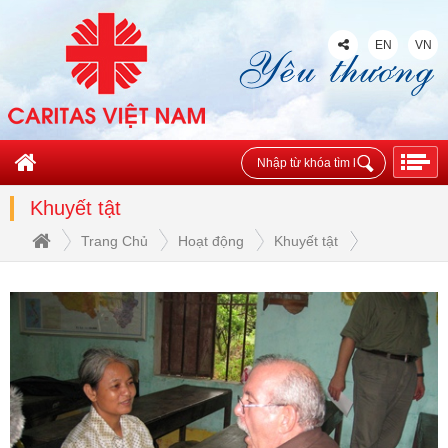
EN
VN
Khuyết tật
Trang Chủ
Hoạt động
Khuyết tật