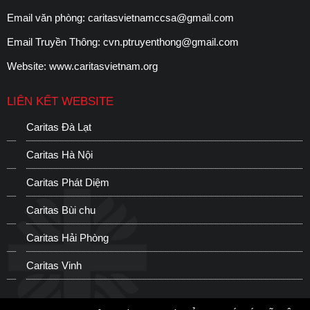
Email văn phòng:
caritasvietnamccsa@gmail.com
Email Truyền Thông:
cvn.ptruyenthong@gmail.com
Website:
www.caritasvietnam.org
LIÊN KẾT WEBSITE
Caritas Đà Lạt
C
Caritas Hà Nội
C
Caritas Phát Diệm
C
Caritas Bùi chu
H
Caritas Hải Phòng
S
Caritas Vinh
C