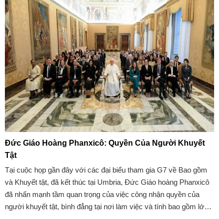
đa dạng sinh học vào năm 2030.
Đức Giáo Hoàng Phanxicô: Quyền Của Người Khuyết
Tật
Tại cuộc họp gần đây với các đại biểu tham gia G7 về Bao gồm
và Khuyết tật, đã kết thúc tại Umbria, Đức Giáo hoàng Phanxicô
đã nhấn mạnh tầm quan trọng của việc công nhận quyền của
người khuyết tật, bình đẳng tại nơi làm việc và tính bao gồm lớn
hơn. "Công việc của các bạn là dấu chỉ hy vọng trong một thế