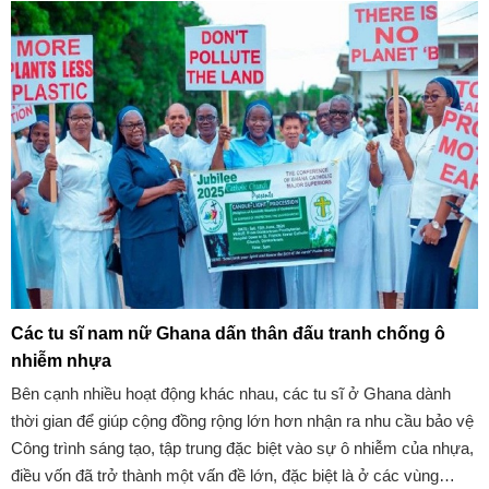
hợp tính bền vững vào cuộc sống hàng ngày của chúng ta theo
những cách phù hợp với bối cảnh địa phương nơi chúng ta sinh
sống.
Các tu sĩ nam nữ Ghana dấn thân đấu tranh chống ô
nhiễm nhựa
Bên cạnh nhiều hoạt động khác nhau, các tu sĩ ở Ghana dành
thời gian để giúp cộng đồng rộng lớn hơn nhận ra nhu cầu bảo vệ
Công trình sáng tạo, tập trung đặc biệt vào sự ô nhiễm của nhựa,
điều vốn đã trở thành một vấn đề lớn, đặc biệt là ở các vùng