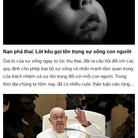
Nạn phá thai: Lời kêu gọi tôn trọng sự sống con người
Giá trị của sự sống ngay từ lúc thụ thai, đặt ra câu hỏi đối với các
quy định cho phép loại bỏ sự sống và nhấn mạnh tầm quan trọng
của trách nhiệm và sự tôn trọng đối với mỗi con người. Trong
thời đại chúng ta hôm nay, đã có nhiều cuộc thảo luận sâu rộng
về vấn đề phá thai. Tuy vậy, một số câu hỏi và suy tư đáng để
chúng ta lưu tâm và trên hết cần sự suy ngẫm sâu sắc. Cha
Ángel Espinosa, trong bài phát biểu của mình, mời gọi chúng ta
suy tư về ý nghĩa của cuộc sống và luật pháp đôi khi có thể khiến
chúng ta quên đi giá trị tuyệt đối về quyền sống của con người.