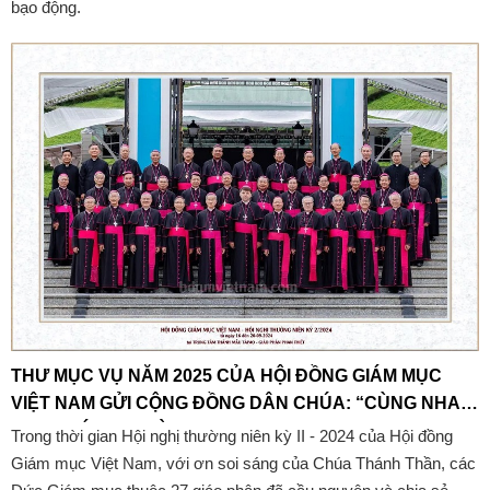
bạo động.
THƯ MỤC VỤ NĂM 2025 CỦA HỘI ĐỒNG GIÁM MỤC
VIỆT NAM GỬI CỘNG ĐỒNG DÂN CHÚA: “CÙNG NHAU
LOAN BÁO TIN MỪNG”
Trong thời gian Hội nghị thường niên kỳ II - 2024 của Hội đồng
Giám mục Việt Nam, với ơn soi sáng của Chúa Thánh Thần, các