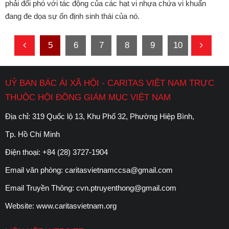
phải đối phó với tác động của các hạt vi nhựa chứa vi khuẩn
đang đe dọa sự ổn định sinh thái của nó.
5
6
7
8
9
10
UỶ BAN BÁC ÁI XÃ HỘI - CARITAS VIỆT NAM TRỰC
THUỘC HỘI ĐỒNG GIÁM MỤC VIỆT NAM
Địa chỉ: 319 Quốc lộ 13, Khu Phố 32, Phường Hiệp Bình,
Tp. Hồ Chí Minh
Điện thoại:
+84 (28) 3727-1904
Email văn phòng:
caritasvietnamccsa@gmail.com
Email Truyền Thông:
cvn.ptruyenthong@gmail.com
Website:
www.caritasvietnam.org