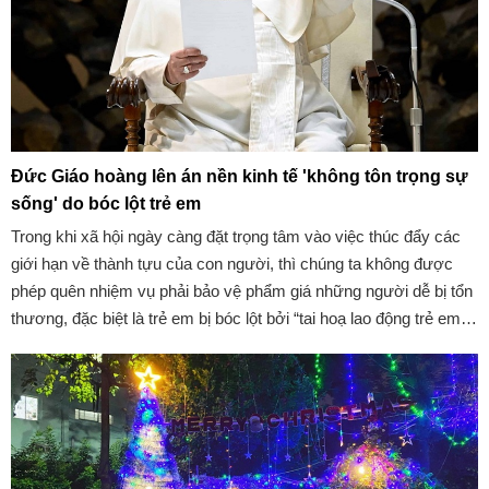
Đức Giáo hoàng lên án nền kinh tế 'không tôn trọng sự
sống' do bóc lột trẻ em
Trong khi xã hội ngày càng đặt trọng tâm vào việc thúc đẩy các
giới hạn về thành tựu của con người, thì chúng ta không được
phép quên nhiệm vụ phải bảo vệ phẩm giá những người dễ bị tổn
thương, đặc biệt là trẻ em bị bóc lột bởi “tai hoạ lao động trẻ em ”,
Đức Giáo hoàng Phanxicô suy tư.