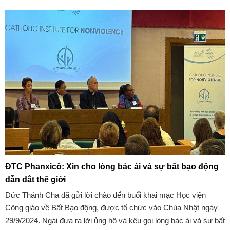
ngoại ô gần thành phố.
ĐTC Phanxicô: Xin cho lòng bác ái và sự bất bạo động
dẫn dắt thế giới
Đức Thánh Cha đã gửi lời chào đến buổi khai mạc Học viện
Công giáo về Bất Bạo động, được tổ chức vào Chúa Nhật ngày
29/9/2024. Ngài đưa ra lời ủng hộ và kêu gọi lòng bác ái và sự bất