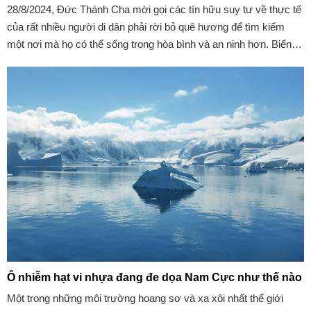
28/8/2024, Đức Thánh Cha mời gọi các tín hữu suy tư về thực tế
của rất nhiều người di dân phải rời bỏ quê hương để tìm kiếm
một nơi mà họ có thể sống trong hòa bình và an ninh hơn. Biển
và sa mạc, những con đường họ đi qua để đến đích điểm, lại trở
thành mồ chôn nhiều người trong số họ.
Ô nhiễm hạt vi nhựa đang đe dọa Nam Cực như thế nào
Một trong những môi trường hoang sơ và xa xôi nhất thế giới