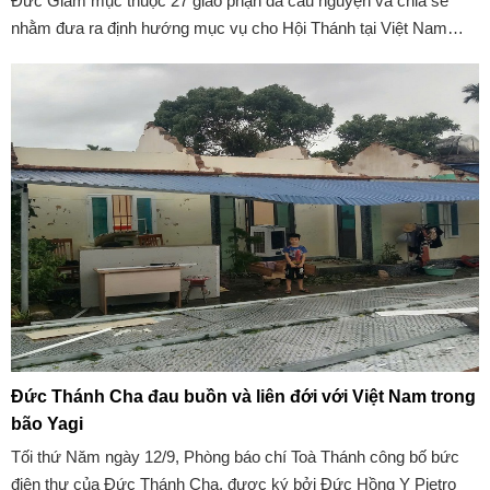
Đức Giám mục thuộc 27 giáo phận đã cầu nguyện và chia sẻ
nhằm đưa ra định hướng mục vụ cho Hội Thánh tại Việt Nam
trong năm 2025. Và khi kết thúc Hội nghị, các ngài đã có Thư
mục vụ gửi cộng đồng Dân Chúa với chủ đề: “Cùng nhau loan
báo Tin Mừng”. Sau đây là nguyên văn Thư mục vụ năm 2025
của Hội đồng Giám mục Việt Nam:
Đức Thánh Cha đau buồn và liên đới với Việt Nam trong
bão Yagi
Tối thứ Năm ngày 12/9, Phòng báo chí Toà Thánh công bố bức
điện thư của Đức Thánh Cha, được ký bởi Đức Hồng Y Pietro