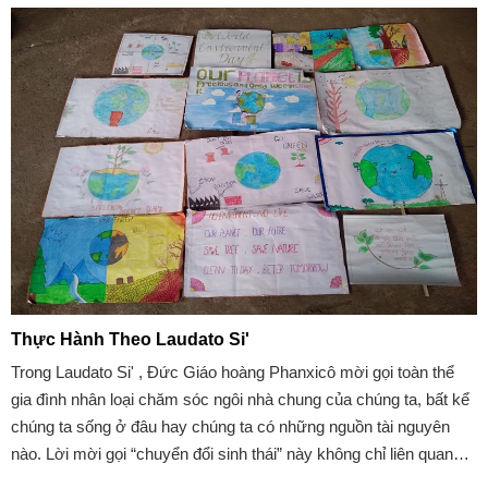
giới thường lãng quên người khuyết tật",
Thực Hành Theo Laudato Si'
Trong Laudato Si' , Đức Giáo hoàng Phanxicô mời gọi toàn thể
gia đình nhân loại chăm sóc ngôi nhà chung của chúng ta, bất kể
chúng ta sống ở đâu hay chúng ta có những nguồn tài nguyên
nào. Lời mời gọi “chuyển đổi sinh thái” này không chỉ liên quan
đến các chính sách quy mô lớn mà còn liên quan đến việc tích