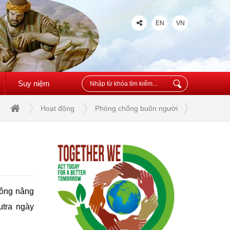
EN
VN
Suy niệm
Hoạt động
Phòng chống buôn người
hông nâng
utra ngày