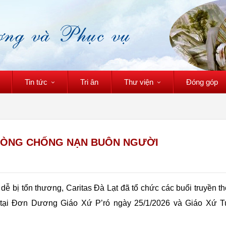
Tin tức
Tri ân
Thư viện
Đóng góp
PHÒNG CHỐNG NẠN BUÔN NGƯỜI
ễ bị tổn thương, Caritas Đà Lạt đã tổ chức các buổi truyền t
tại Đơn Dương Giáo Xứ P’ró ngày 25/1/2026 và Giáo Xứ T