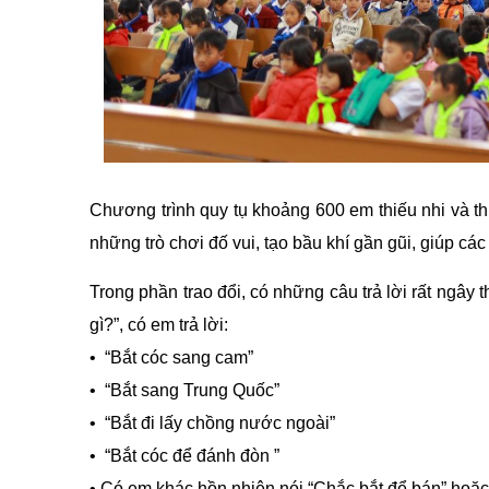
Chương trình quy tụ khoảng 600 em thiếu nhi và th
những trò chơi đố vui, tạo bầu khí gần gũi, giúp c
Trong phần trao đổi, có những câu trả lời rất ngây 
gì?”, có em trả lời:
• “Bắt cóc sang cam”
• “Bắt sang Trung Quốc”
• “Bắt đi lấy chồng nước ngoài”
• “Bắt cóc để đánh đòn ”
• Có em khác hồn nhiên nói “Chắc bắt để bán” hoặ