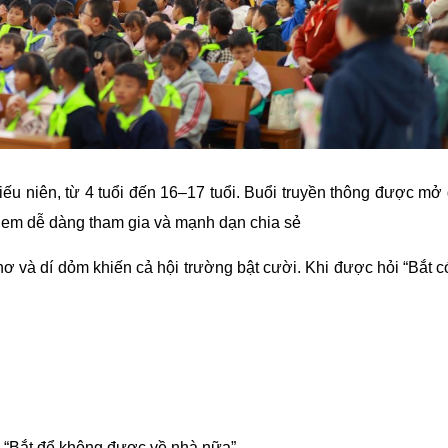
iếu niên, từ 4 tuổi đến 16–17 tuổi. Buổi truyền thông được mở
ác em dễ dàng tham gia và mạnh dạn chia sẻ
thơ và dí dỏm khiến cả hội trường bật cười. Khi được hỏi “Bắt 
c “Bắt để không được về nhà nữa”