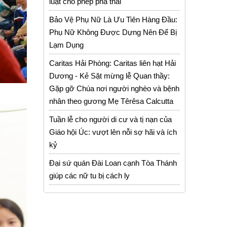
luật cho phép phá thai
Bảo Vệ Phụ Nữ Là Ưu Tiên Hàng Đầu:
Phụ Nữ Không Được Dựng Nên Để Bị
Lạm Dụng
Caritas Hải Phòng: Caritas liên hạt Hải
Dương - Kẻ Sặt mừng lễ Quan thầy:
Gặp gỡ Chúa nơi người nghèo và bệnh
nhân theo gương Mẹ Têrêsa Calcutta
Tuần lễ cho người di cư và tị nạn của
Giáo hội Úc: vượt lên nỗi sợ hãi và ích
kỷ
Đại sứ quán Đài Loan cạnh Tòa Thánh
giúp các nữ tu bị cách ly