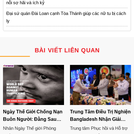
nỗi sợ hãi và ích kỷ
Đại sứ quán Đài Loan cạnh Tòa Thánh giúp các nữ tu bị cách
ly
BÀI VIẾT LIÊN QUAN
Ngày Thế Giới Chống Nạn
Trung Tâm Điều Trị Nghiện
Buôn Người: Đằng Sau
Bangladesh Nhận Giải
Chiêu Trò Lừa Đảo, Bộ
Thưởng Quốc Gia Lần
Nhân Ngày Thế giới Phòng
Trung tâm Phục hồi và Hỗ trợ