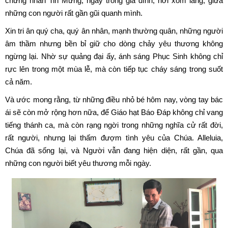
chứng nhân Tin Mừng, ngay trong gia đình, nơi xóm làng, giữa
những con người rất gần gũi quanh mình.
Xin tri ân quý cha, quý ân nhân, mạnh thường quân, những người
âm thầm nhưng bền bỉ giữ cho dòng chảy yêu thương không
ngừng lại. Nhờ sự quảng đại ấy, ánh sáng Phục Sinh không chỉ
rực lên trong một mùa lễ, mà còn tiếp tục cháy sáng trong suốt
cả năm.
Và ước mong rằng, từ những điều nhỏ bé hôm nay, vòng tay bác
ái sẽ còn mở rộng hơn nữa, để Giáo hạt Báo Đáp không chỉ vang
tiếng thánh ca, mà còn rạng ngời trong những nghĩa cử rất đời,
rất người, nhưng lại thấm đượm tình yêu của Chúa. Alleluia,
Chúa đã sống lại, và Người vẫn đang hiện diện, rất gần, qua
những con người biết yêu thương mỗi ngày.