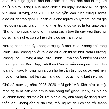
quà. Mỗi cuộc gặp là một lần chạm đến, mỗi ánh mắt là một lời
an ủi. Và rồi, sáng Chúa nhật Phục Sinh ngày 05/04/2026, tại giáo
xứ Nam Dương, cha xứ Giuse Nguyễn Văn Kiên cùng Caritas
giáo xứ đã trao gần150 phần quà cho người khuyết tật, người già
neo đơn và các gia đình khó khăn trong đó đa số là tôn giáo bạn.
Những món quà không lớn, nhưng cách trao thì đầy yêu thương,
có sự lắng nghe, có sự hiện diện, có sự trân trọng.
Nhưng hành trình ấy không dừng lại ở một mùa. Không chỉ trong
Phục Sinh, không chỉ ở vài giáo xứ quen thuộc như Nam Dương,
Phong Lộc, Dương A hay Trực Chính… mà còn ở nhiều nơi khác
trong giáo hạt Báo Đáp, tinh thần Caritas vẫn đang âm thầm lan
tỏa mỗi ngày. Những nghĩa cử nhỏ bé vẫn tiếp tục được viết nên:
một lời hỏi han, một bàn tay nâng đỡ, một tấm lòng biết sẻ chia.
Chủ đề mục vụ năm 2025–2026 mời gọi: “Mỗi Kitô hữu là một
môn đệ thừa sai: Anh em là ánh sáng thế gian” (Mt 5,14). Và có
lẽ, chính trong những điều rất bình dị ấy, ánh sáng ấy đang được
thắp lên. Không cần đi đâu xa, mỗi người đều có thể trở thành