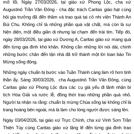
mở lối. Ngày 27/03/2026, tại giáo xứ Phong Lộc, cha xứ
Augustinô Trần Văn Đông - cha đặc trách Caritas giáo hạt cùng
hội gia trưởng đã đến thăm và trao quà tại cô nhi viện Thánh An
Bùi Chu. Không chỉ là những phần quà vật chất, mà còn là sự
hiện diện, một điều giản dị nhưng lại chạm đến trái tim. Tiếp đó,
ngày 28/03/2026, tại giáo xứ Dương A, Caritas giáo xứ mang quà
đến từng gia đình khó khăn. Không cần những lời nói dài, chính
những bước chân đến tận nhà đã trở thành một lời loan báo Tin
Mừng sống động.
Những ngày chuẩn bị bước vào Tuần Thánh càng làm rõ hơn tinh
thần ấy. Sáng 30/03/2026, cha Augustinô Trần Văn Đông, cùng
Caritas giáo xứ Phong Lộc đưa các cụ già yếu đi lãnh nhận bí
tích Hòa Giải và rước lễ, đồng thời trao những phần quà nhỏ.
Người ta nhận ra rằng: chuẩn bị mừng Chúa sống lại không chỉ là
trang hoàng bên ngoài, mà là làm cho lòng người được sáng lên.
Ngày 03/04/2026, tại giáo xứ Trực Chính, cha xứ Vinh Sơn Trần
Thiện Túy cùng Caritas giáo xứ lặng lẽ đến từng gia đình trao