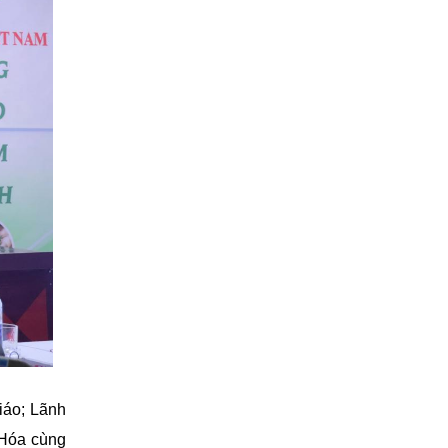
iáo; Lãnh
 Hóa cùng