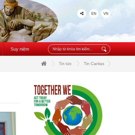
EN
VN
Suy niệm
Tin tức
Tin Caritas