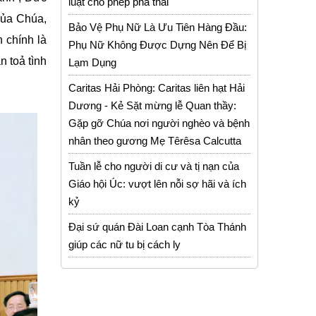
luật cho phép phá thai
của Chúa,
Bảo Vệ Phụ Nữ Là Ưu Tiên Hàng Đầu:
 chính là
Phụ Nữ Không Được Dựng Nên Để Bị
n toả tình
Lạm Dụng
Caritas Hải Phòng: Caritas liên hạt Hải
Dương - Kẻ Sặt mừng lễ Quan thầy:
Gặp gỡ Chúa nơi người nghèo và bệnh
nhân theo gương Mẹ Têrêsa Calcutta
Tuần lễ cho người di cư và tị nạn của
Giáo hội Úc: vượt lên nỗi sợ hãi và ích
kỷ
Đại sứ quán Đài Loan cạnh Tòa Thánh
giúp các nữ tu bị cách ly