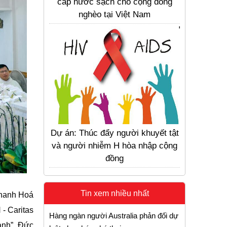
cấp nước sạch cho cộng đồng
nghèo tại Việt Nam
Dự án: Thúc đẩy người khuyết tật
và người nhiễm H hòa nhập cộng
đồng
Tin xem nhiều nhất
Thanh Hoá
- Caritas
Hàng ngàn người Australia phản đối dự
ành”, Đức