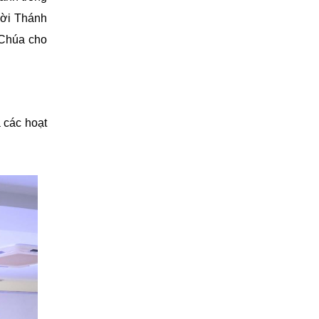
lời Thánh
n Chúa cho
 các hoạt