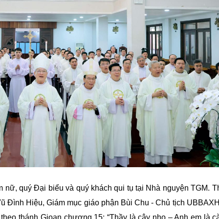
m nữ, quý Đại biểu và quý khách qui tụ tại Nhà nguyện TGM. 
ũ Đình Hiệu, Giám mục giáo phận Bùi Chu - Chủ tịch UBBAXH 
g theo thánh Gioan chương 15: “Thầy là cây nho – Anh em là c