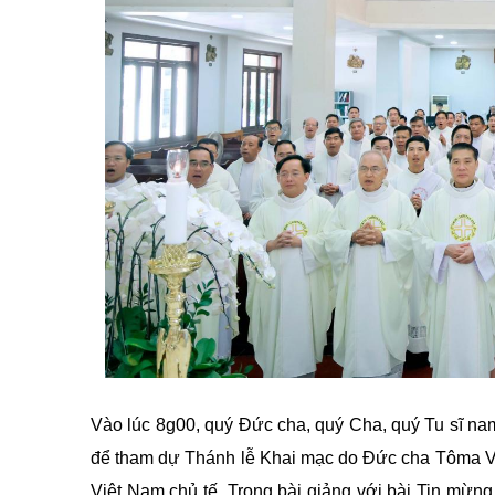
Vào lúc 8g00, quý Đức cha, quý Cha, quý Tu sĩ na
để tham dự Thánh lễ Khai mạc do Đức cha Tôma V
Việt Nam chủ tế. Trong bài giảng với bài Tin mừn