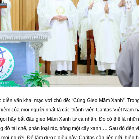
ọc diễn văn khai mạc với chủ đề: “Cùng Gieo Mầm Xanh”. Trong
iệm của mọi người nhất là các thành viên Caritas Việt Nam hã
ọi hãy bắt đầu gieo Mầm Xanh từ cá nhân. Đó có thể là nhữn
g đồ tái chế, phân loại rác, trồng một cây xanh…. Sau đó đến 
 mọi người. Để làm được điều này, Caritas cần liên đới, hiệp h