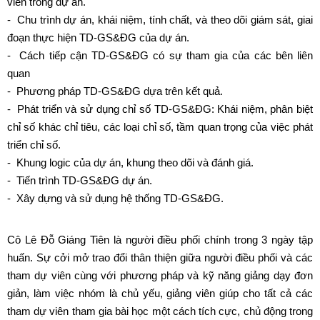
viên trong dự án.
- Chu trình dự án, khái niệm, tính chất, và theo dõi giám sát, giai
đoạn thực hiện TD-GS&ĐG của dự án.
- Cách tiếp cận TD-GS&ĐG có sự tham gia của các bên liên
quan
- Phương pháp TD-GS&ĐG dựa trên kết quả.
- Phát triển và sử dụng chỉ số TD-GS&ĐG: Khái niệm, phân biệt
chỉ số khác chỉ tiêu, các loại chỉ số, tầm quan trọng của việc phát
triển chỉ số.
- Khung logic của dự án, khung theo dõi và đánh giá.
- Tiến trình TD-GS&ĐG dự án.
- Xây dựng và sử dụng hệ thống TD-GS&ĐG.
Cô Lê Đỗ Giáng Tiên là người điều phối chính trong 3 ngày tập
huấn. Sự cởi mở trao đổi thân thiện giữa người điều phối và các
tham dự viên cùng với phương pháp và kỹ năng giảng dạy đơn
giản, làm việc nhóm là chủ yếu, giảng viên giúp cho tất cả các
tham dự viên tham gia bài học một cách tích cực, chủ động trong