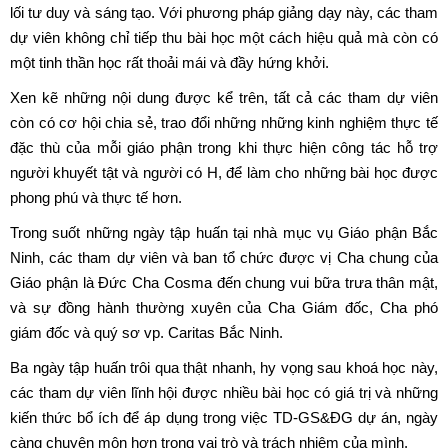
lối tư duy và sáng tạo. Với phương pháp giảng dạy này, các tham
dự viên không chỉ tiếp thu bài học một cách hiệu quả mà còn có
một tinh thần học rất thoải mái và đầy hứng khởi.
Xen kẽ những nội dung được kể trên, tất cả các tham dự viên
còn có cơ hội chia sẻ, trao đổi những những kinh nghiệm thực tế
đặc thù của mỗi giáo phận trong khi thực hiện công tác hỗ trợ
người khuyết tật và người có H, để làm cho những bài học được
phong phú và thực tế hơn.
Trong suốt những ngày tập huấn tại nhà mục vụ Giáo phận Bắc
Ninh, các tham dự viên và ban tổ chức được vị Cha chung của
Giáo phận là Đức Cha Cosma đến chung vui bữa trưa thân mật,
và sự đồng hành thường xuyên của Cha Giám đốc, Cha phó
giám đốc và quý sơ vp. Caritas Bắc Ninh.
Ba ngày tập huấn trôi qua thật nhanh, hy vọng sau khoá học này,
các tham dự viên lĩnh hội được nhiều bài học có giá trị và những
kiến thức bổ ích để áp dụng trong việc TD-GS&ĐG dự án, ngày
càng chuyên môn hơn trong vai trò và trách nhiệm của mình.