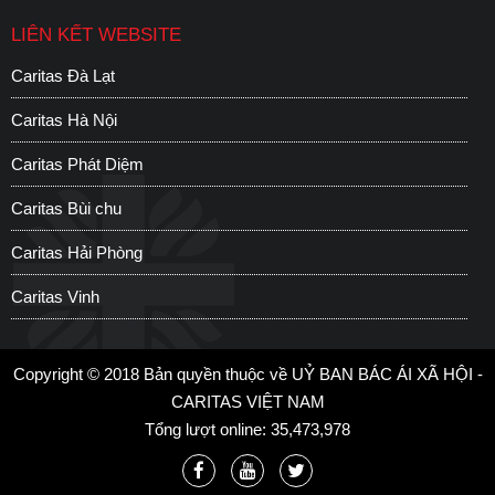
sự tận tâm phục vụ của mọi
Caritas Huế; Trung tâm dạy trẻ
LIÊN KẾT WEBSITE
người dành cho người khuyết
khuyết tật Chùa Long Thọ và
tật, chính họ sẽ cảm nhận
các em ở Giáo sở Kim Đôi.
Caritas Đà Lạt
C
được tình yêu thương của
Caritas Hà Nội
C
Thiên Chúa dành cho họ qua
những người anh em xung
Caritas Phát Diệm
C
quanh.
Caritas Bùi chu
H
Caritas Hải Phòng
S
Caritas Vinh
C
Copyright © 2018 Bản quyền thuộc về UỶ BAN BÁC ÁI XÃ HỘI -
CARITAS VIỆT NAM
Tổng lượt online: 35,473,978