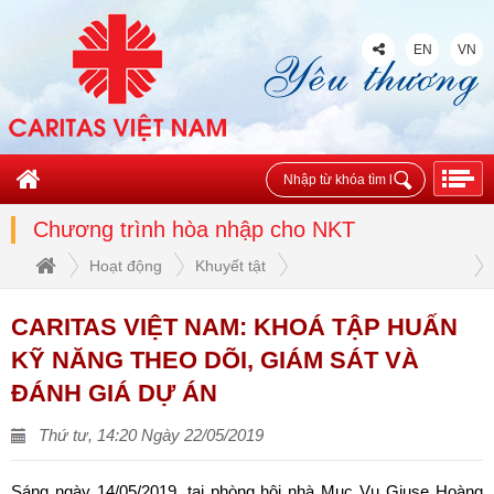
EN
VN
Chương trình hòa nhập cho NKT
Hoạt động
Khuyết tật
Chương trình hòa nhập cho NKT
CARITAS VIỆT NAM: KHOÁ TẬP HUẤN
KỸ NĂNG THEO DÕI, GIÁM SÁT VÀ
ĐÁNH GIÁ DỰ ÁN
Thứ tư, 14:20 Ngày 22/05/2019
Sáng ngày 14/05/2019, tại phòng hội nhà Mục Vụ Giuse Hoàng