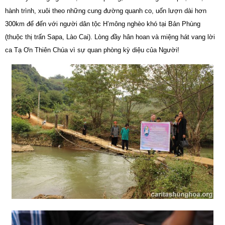
hành trình, xuôi theo những cung đường quanh co, uốn lượn dài hơn
300km để đến với người dân tộc H’mông nghèo khó tại Bản Phùng
(thuộc thị trấn Sapa, Lào Cai). Lòng đầy hân hoan và miệng hát vang lời
ca Tạ Ơn Thiên Chúa vì sự quan phòng kỳ diệu của Người!