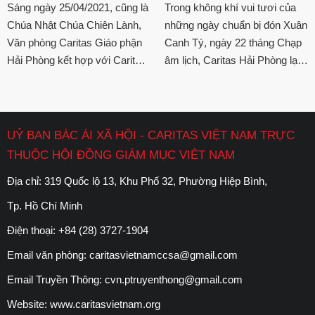
các bệnh nhân phong Chí
trong ngày mừng Lễ Chúa
Trong không khí vui tươi của
Sáng ngày 25/04/2021, cũng là
Linh - Hải Dương
Chiên Lành
những ngày chuẩn bị đón Xuân
Chúa Nhật Chúa Chiên Lành,
Canh Tý, ngày 22 tháng Chạp
Văn phòng Caritas Giáo phận
âm lịch, Caritas Hải Phòng lại
Hải Phòng kết hợp với Caritas
có dịp đến thăm và tặng quà
Giáo hạt Hải Dương đã đến
cho các bệnh nhân tại làng
thăm và trao quà cho các bệnh
phong Chí Linh.
nhân tại Làng phong Chí Linh,
Hải Dương.
UỶ BAN BÁC ÁI XÃ HỘI - CARITAS VIỆT NAM TRỰC
THUỘC HỘI ĐỒNG GIÁM MỤC VIỆT NAM
Địa chỉ: 319 Quốc lộ 13, Khu Phố 32, Phường Hiệp Bình,
Tp. Hồ Chí Minh
Điện thoại:
+84 (28) 3727-1904
Email văn phòng:
caritasvietnamccsa@gmail.com
Email Truyền Thông:
cvn.ptruyenthong@gmail.com
Website:
www.caritasvietnam.org