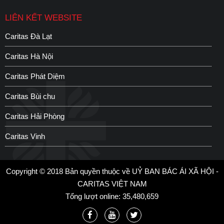
LIÊN KẾT WEBSITE
Caritas Đà Lạt
C
Caritas Hà Nội
C
Caritas Phát Diệm
C
Caritas Bùi chu
H
Caritas Hải Phòng
S
Caritas Vinh
C
Copyright © 2018 Bản quyền thuộc về UỶ BAN BÁC ÁI XÃ HỘI -
CARITAS VIỆT NAM
Tổng lượt online: 35,480,659