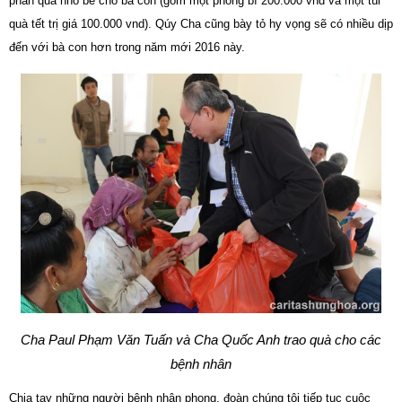
phần quà nhỏ bé cho bà con (gồm một phong bì 200.000 vnd và một túi
quà tết trị giá 100.000 vnd). Qúy Cha cũng bày tỏ hy vọng sẽ có nhiều dịp
đến với bà con hơn trong năm mới 2016 này.
Cha Paul Phạm Văn Tuấn và Cha Quốc Anh trao quà cho các
bệnh nhân
Chia tay những người bệnh nhân phong, đoàn chúng tôi tiếp tục cuộc