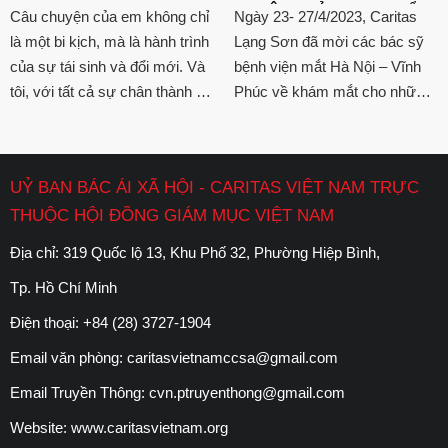
THUẬT THỦY TINH THỂ
Câu chuyện của em không chỉ
Ngày 23- 27/4/2023, Caritas
VÀ MỘNG MẮT CHO
là một bi kịch, mà là hành trình
Lạng Sơn đã mời các bác sỹ
NGƯỜI DÂN
của sự tái sinh và đổi mới. Và
bệnh viện mắt Hà Nội – Vĩnh
tôi, với tất cả sự chân thành và
Phúc về khám mắt cho những
lắng nghe, đã chứng kiến em
người dân có nhu cầu tại các
tìm lại được chính mình. Trong
giáo xứ trong hạt Cao Bằng.
khoảnh khắc ấy, tôi hiểu rằng
Địa điểm khám đặt tại giáo xứ
UỶ BAN BÁC ÁI XÃ HỘI - CARITAS VIỆT NAM TRỰC
đôi khi, chỉ cần một cái "chạm"
Thanh Sơn và giáo xứ Bó Tờ.
THUỘC HỘI ĐỒNG GIÁM MỤC VIỆT NAM
nhẹ, một cái nắm tay ấm áp,
một sự lắng nghe ân cần cũng
Địa chỉ: 319 Quốc lộ 13, Khu Phố 32, Phường Hiệp Bình,
đủ để kéo ai đó ra khỏi những
Tp. Hồ Chí Minh
bóng tối mà họ đã phải sống
quá lâu.
Điện thoại:
+84 (28) 3727-1904
Email văn phòng:
caritasvietnamccsa@gmail.com
Email Truyền Thông:
cvn.ptruyenthong@gmail.com
Website:
www.caritasvietnam.org