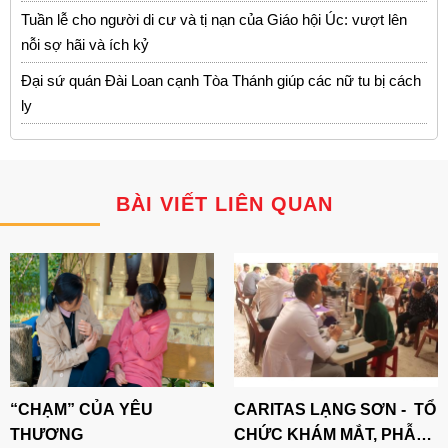
Tuần lễ cho người di cư và tị nạn của Giáo hội Úc: vượt lên
nỗi sợ hãi và ích kỷ
Đại sứ quán Đài Loan cạnh Tòa Thánh giúp các nữ tu bị cách
ly
BÀI VIẾT LIÊN QUAN
“CHẠM” CỦA YÊU
CARITAS LẠNG SƠN - TỔ
THƯƠNG
CHỨC KHÁM MẮT, PHẪU