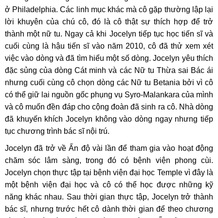
ở Philadelphia. Các linh mục khác mà cô gặp thường lập lại
lời khuyên của chú cô, đó là cô thật sự thích hợp để trở
thành một nữ tu. Ngay cả khi Jocelyn tiếp tục học tiến sĩ và
cuối cùng là hậu tiến sĩ vào năm 2010, cô đã thử xem xét
việc vào dòng và đã tìm hiểu một số dòng. Jocelyn yêu thích
đặc sủng của dòng Cát minh và các Nữ tu Thừa sai Bác ái
nhưng cuối cùng cô chọn dòng các Nữ tu Betania bởi vì cô
có thể giữ lai nguồn gốc phụng vụ Syro-Malankara của mình
và cô muốn đền đáp cho cộng đoàn đã sinh ra cô. Nhà dòng
đã khuyến khích Jocelyn không vào dòng ngay nhưng tiếp
tục chương trình bác sĩ nội trú.
Jocelyn đã trở về Ấn độ vài lần để tham gia vào hoạt động
chăm sóc lâm sàng, trong đó có bệnh viện phong cùi.
Jocelyn chọn thực tập tại bệnh viện đại học Temple vì đây là
một bệnh viện đại học và cô có thể học được những kỹ
năng khác nhau. Sau thời gian thực tập, Jocelyn trở thành
bác sĩ, nhưng trước hết cô dành thời gian để theo chương