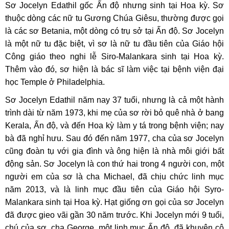
Sơ Jocelyn Edathil gốc Ấn độ nhưng sinh tại Hoa kỳ. Sơ
thuộc dòng các nữ tu Gương Chúa Giêsu, thường được gọi
là các sơ Betania, một dòng có trụ sở tại Ấn độ. Sơ Jocelyn
là một nữ tu đặc biệt, vì sơ là nữ tu đầu tiên của Giáo hội
Công giáo theo nghi lễ Siro-Malankara sinh tại Hoa kỳ.
Thêm vào đó, sơ hiện là bác sĩ làm việc tại bệnh viện đại
học Temple ở Philadelphia.
Sơ Jocelyn Edathil năm nay 37 tuổi, nhưng là cả một hành
trình dài từ năm 1973, khi mẹ của sơ rời bỏ quê nhà ở bang
Kerala, Ấn độ, và đến Hoa kỳ làm y tá trong bệnh viện; nay
bà đã nghỉ hưu. Sau đó đến năm 1977, cha của sơ Jocelyn
cũng đoàn tụ với gia đình và ông hiện là nhà môi giới bất
động sản. Sơ Jocelyn là con thứ hai trong 4 người con, một
người em của sơ là cha Michael, đã chịu chức linh mục
năm 2013, và là linh mục đầu tiên của Giáo hội Syro-
Malankara sinh tại Hoa kỳ. Hạt giống ơn gọi của sơ Jocelyn
đã được gieo vãi gần 30 năm trước. Khi Jocelyn mới 9 tuổi,
chú của sơ, cha George, một linh mục Ấn độ, đã khuyên cô