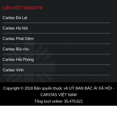
LIÊN KẾT WEBSITE
Caritas Đà Lạt
C
Caritas Hà Nội
C
Caritas Phát Diệm
C
Caritas Bùi chu
H
Caritas Hải Phòng
S
Caritas Vinh
C
Copyright © 2018 Bản quyền thuộc về UỶ BAN BÁC ÁI XÃ HỘI -
CARITAS VIỆT NAM
Tổng lượt online: 35,470,621