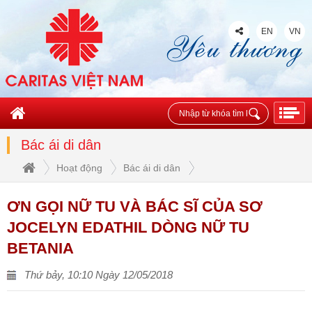
EN
VN
Bác ái di dân
Hoạt động
Bác ái di dân
ƠN GỌI NỮ TU VÀ BÁC SĨ CỦA SƠ
JOCELYN EDATHIL DÒNG NỮ TU
BETANIA
Thứ bảy, 10:10 Ngày 12/05/2018