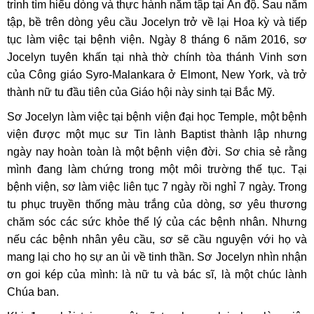
trình tìm hiểu dòng và thực hành năm tập tại Ấn độ. Sau năm
tập, bề trên dòng yêu cầu Jocelyn trở về lại Hoa kỳ và tiếp
tục làm việc tại bệnh viện. Ngày 8 tháng 6 năm 2016, sơ
Jocelyn tuyên khấn tại nhà thờ chính tòa thánh Vinh sơn
của Công giáo Syro-Malankara ở Elmont, New York, và trở
thành nữ tu đầu tiên của Giáo hội này sinh tại Bắc Mỹ.
Sơ Jocelyn làm việc tại bệnh viện đại học Temple, một bệnh
viện được một mục sư Tin lành Baptist thành lập nhưng
ngày nay hoàn toàn là một bệnh viện đời. Sơ chia sẻ rằng
mình đang làm chứng trong một môi trường thế tục. Tại
bệnh viện, sơ làm việc liên tục 7 ngày rồi nghỉ 7 ngày. Trong
tu phục truyền thống màu trắng của dòng, sơ yêu thương
chăm sóc các sức khỏe thể lý của các bệnh nhân. Nhưng
nếu các bệnh nhân yêu cầu, sơ sẽ cầu nguyện với họ và
mang lại cho họ sự an ủi về tinh thần. Sơ Jocelyn nhìn nhận
ơn goi kép của mình: là nữ tu và bác sĩ, là một chúc lành
Chúa ban.